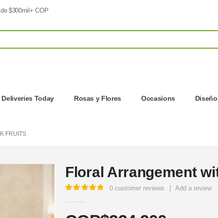
 de $300mil+ COP
| Deliveries Today
Rosas y Flores
Occasions
Diseños
K FRUITS
Floral Arrangement wit
0
customer reviews
|
Add a review
5.00
out of 5