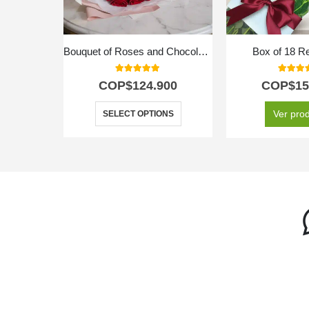
Bouquet of Roses and Chocolates
Box of 18 R
5.00
out of 5
5.00
out
COP$
124.900
COP$
15
Ver pro
SELECT OPTIONS