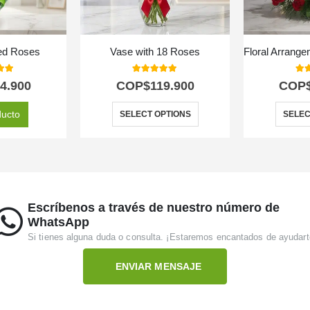
ed Roses
Vase with 18 Roses
 of 5
5.00
out of 5
5.0
4.900
COP$
119.900
COP
ducto
SELECT OPTIONS
SELEC
Escríbenos a través de nuestro número de
WhatsApp
Si tienes alguna duda o consulta. ¡Estaremos encantados de ayudart
ENVIAR MENSAJE