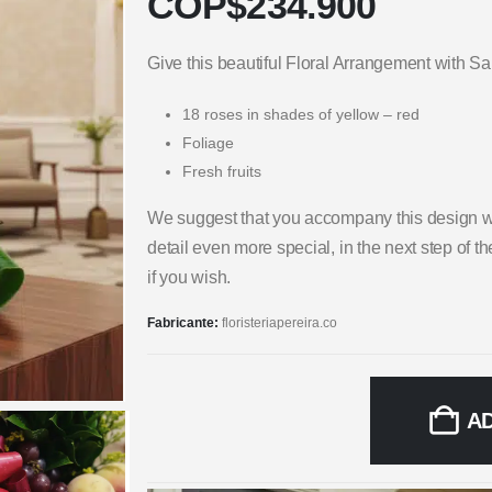
COP$
234.900
Give this beautiful Floral Arrangement with S
18 roses in shades of yellow – red
Foliage
Fresh fruits
We suggest that you accompany this design wi
detail even more special, in the next step of 
if you wish.
Fabricante:
floristeriapereira.co
A