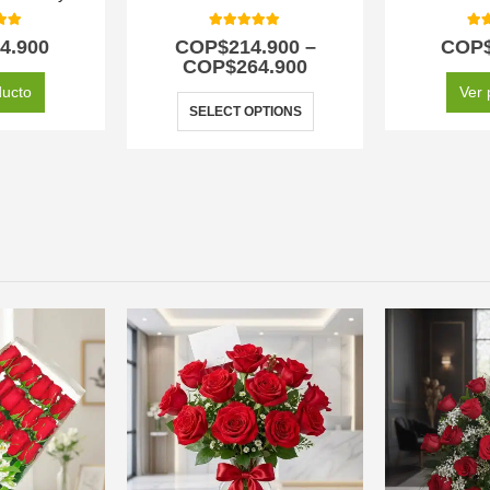
 of 5
5.00
out of 5
5.0
4.900
COP$
214.900
–
COP
COP$
264.900
ducto
Ver 
SELECT OPTIONS