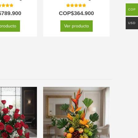
COP
0
out of 5
5.00
out of 5
$
789.900
COP$
364.900
CO
C
USD
producto
Ver producto
SE