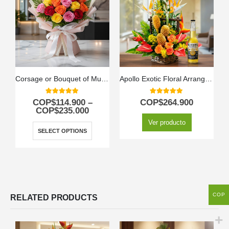
Corsage or Bouquet of Multicolored Roses
Apollo Exotic Floral Arrangement
5.00
out of 5
5.00
out of 5
COP$
114.900
–
COP$
264.900
COP$
235.000
Ver producto
SELECT OPTIONS
COP
RELATED PRODUCTS