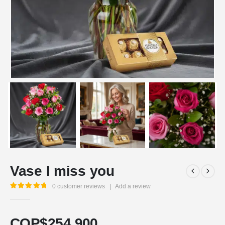
Vase I miss you
0
customer reviews
|
Add a review
5.00
out of 5
COP$
254.900