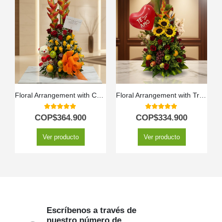
Floral Arrangement with Charming Fruits
Floral Arrangement with Tropic Fruits
5.00
out of 5
5.00
out of 5
COP$
364.900
COP$
334.900
Ver producto
Ver producto
Escríbenos a través de
nuestro número de