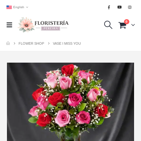
English
0
FLOWER SHOP
VASE I MISS YOU