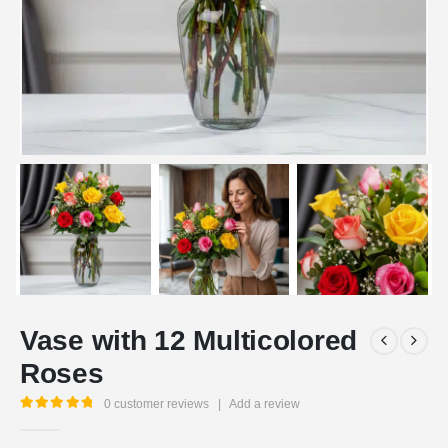
Vase with 12 Multicolored
Roses
0
customer reviews
|
Add a review
5.00
out of 5