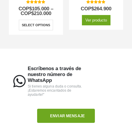
5.00
out of 5
5.00
out of 5
COP$
105.000
–
COP$
264.900
COP$
210.000
Ver producto
SELECT OPTIONS
Escríbenos a través de
nuestro número de
WhatsApp
Si tienes alguna duda o consulta.
¡Estaremos encantados de
ayudarte!"
ENVIAR MENSAJE