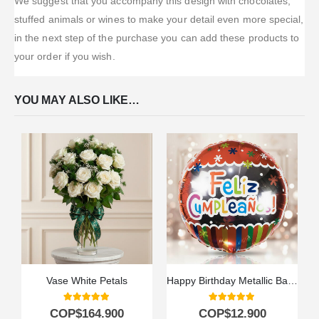
We suggest that you accompany this design with chocolates,
stuffed animals or wines to make your detail even more special,
in the next step of the purchase you can add these products to
your order if you wish.
YOU MAY ALSO LIKE…
Vase White Petals
Happy Birthday Metallic Balloon
5.00
out of 5
5.00
out of 5
COP$
164.900
COP$
12.900