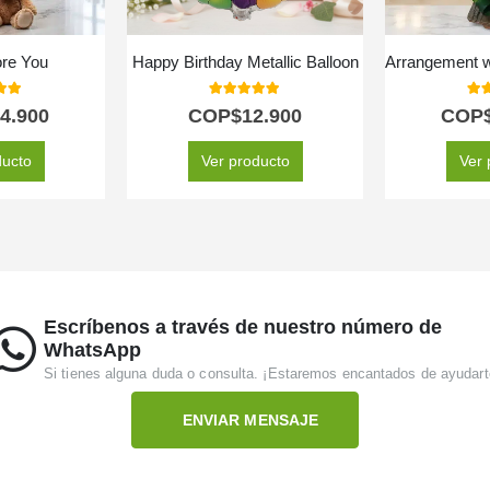
ore You
Happy Birthday Metallic Balloon
 of 5
5.00
out of 5
5.0
4.900
COP$
12.900
COP
ducto
Ver producto
Ver 
Escríbenos a través de nuestro número de
WhatsApp
Si tienes alguna duda o consulta. ¡Estaremos encantados de ayudart
ENVIAR MENSAJE