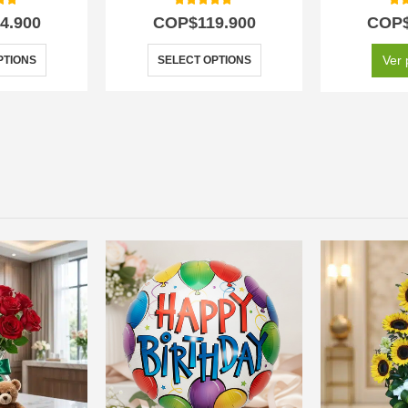
 of 5
5.00
out of 5
5.0
4.900
COP$
119.900
COP
Ver 
PTIONS
SELECT OPTIONS