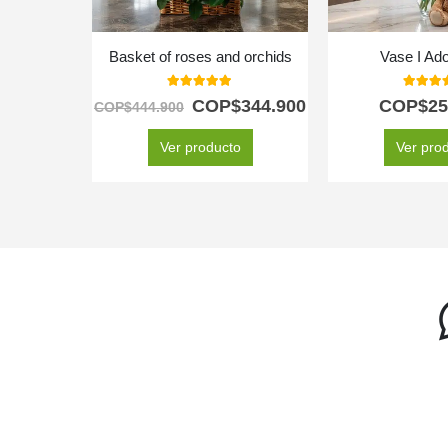
Basket of roses and orchids
Vase I Ad
5.00
out of 5
5.00
out
COP$
344.900
COP$
25
COP$
444.900
Ver producto
Ver pro