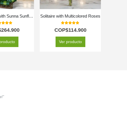
Arrangement with Sunna Sunflowers
Solitaire with Multicolored Roses
Box of
0
out of 5
5.00
out of 5
$
264.900
COP$
114.900
C
producto
Ver producto
e!"