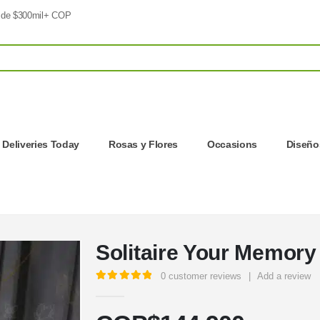
 de $300mil+ COP
| Deliveries Today
Rosas y Flores
Occasions
Diseños
Solitaire Your Memory
0
customer reviews
|
Add a review
5.00
out of 5