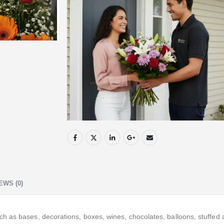
EWS (0)
as bases, decorations, boxes, wines, chocolates, balloons, stuffed ani