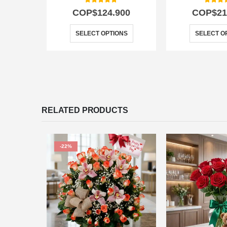
5.00
out of 5
5.00
out
COP$
124.900
COP$
21
SELECT OPTIONS
SELECT O
RELATED PRODUCTS
-22%