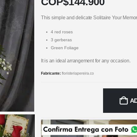
COP$
144.900
This simple and delicate Solitaire Your Memor
4 red roses
3 gerberas
Green Foliage
It is an ideal arrangement for any occasion.
Fabricante:
floristeriapereira.co
A