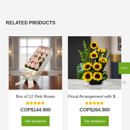
RELATED PRODUCTS
COP
Box of 12 Pink Roses
Floral Arrangement with Bengal Sunflowers
5.00
out of 5
5.00
out of 5
COP$
144.900
COP$
264.900
Ver producto
Ver producto