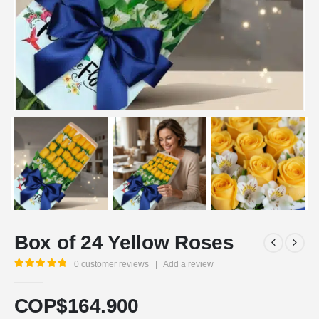
Box of 24 Yellow Roses
0
customer reviews
|
Add a review
5.00
out of 5
COP$
164.900