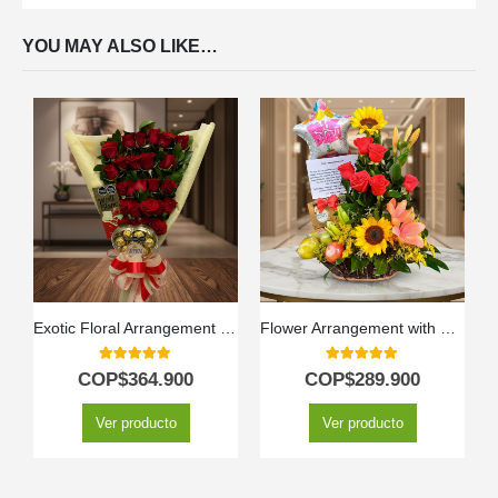
YOU MAY ALSO LIKE…
Exotic Floral Arrangement My Crush
Flower Arrangement with Kiwano Fruits
5.00
out of 5
5.00
out of 5
COP$
364.900
COP$
289.900
Ver producto
Ver producto