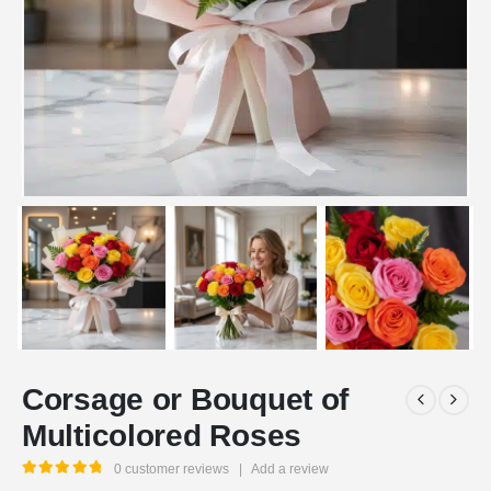
Corsage or Bouquet of
Multicolored Roses
0
customer reviews
|
Add a review
5.00
out of 5