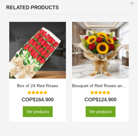
RELATED PRODUCTS
Box of 24 Red Roses
Bouquet of Red Roses and Sunflowers
5.00
out of 5
5.00
out of 5
COP$
164.900
COP$
124.900
Ver producto
Ver producto