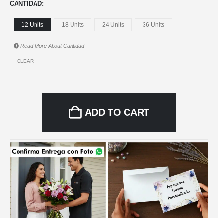
CANTIDAD
12 Units
18 Units
24 Units
36 Units
Read More About
Cantidad
CLEAR
ADD TO CART