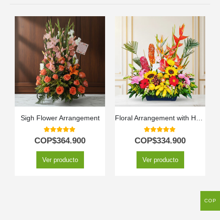
Sigh Flower Arrangement
Floral Arrangement with Hawaiian Fruits
5.00
out of 5
5.00
out of 5
COP$
364.900
COP$
334.900
Ver producto
Ver producto
COP