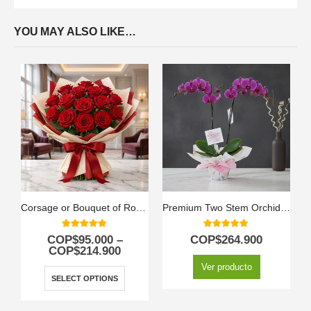
YOU MAY ALSO LIKE…
Corsage or Bouquet of Roses
Premium Two Stem Orchid – Deluxe
5.00
out of 5
5.00
out of 5
COP$
95.000
–
COP$
264.900
COP$
214.900
Ver producto
SELECT OPTIONS