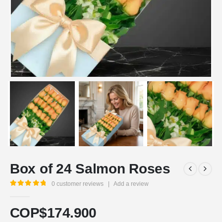
Box of 24 Salmon Roses
0
customer reviews
|
Add a review
5.00
out of 5
COP$
174.900