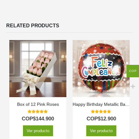
RELATED PRODUCTS
COP
Box of 12 Pink Roses
Happy Birthday Metallic Balloon
5.00
out of 5
5.00
out of 5
COP$
144.900
COP$
12.900
Ver producto
Ver producto