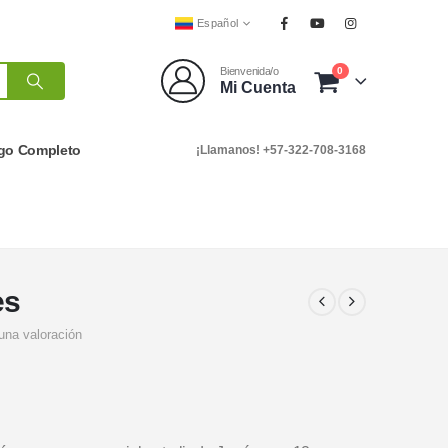
Español
0
Bienvenida/o
Mi Cuenta
go Completo
¡Llamanos! +57-322-708-3168
es
una valoración