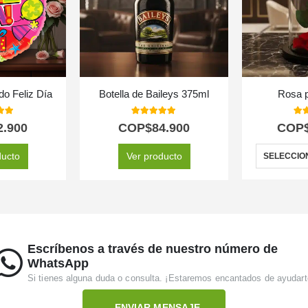
do Feliz Día
Botella de Baileys 375ml
Rosa 
 of 5
5.00
out of 5
5.0
2.900
COP$
84.900
COP
ducto
Ver producto
SELECCIO
Escríbenos a través de nuestro número de
WhatsApp
Si tienes alguna duda o consulta. ¡Estaremos encantados de ayudart
ENVIAR MENSAJE