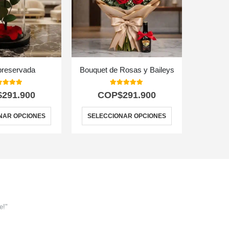
preservada
Bouquet de Rosas y Baileys
0
out of 5
5.00
out of 5
$
291.900
COP$
291.900
C
NAR OPCIONES
SELECCIONAR OPCIONES
e!"