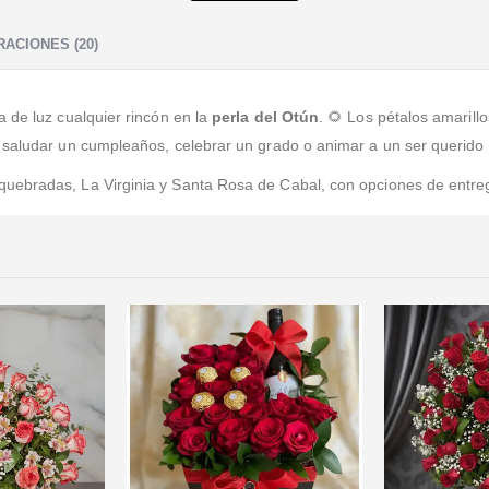
Excelente atención y las flores son de primera calidad.
Agilidad en el despacho y entrega. Sin lugar a dudas la
ACIONES (20)
mejor de la ciudad.
a de luz cualquier rincón en la
perla del Otún
. 🌻 Los pétalos amarill
 saludar un cumpleaños, celebrar un grado o animar a un ser querido
quebradas, La Virginia y Santa Rosa de Cabal, con opciones de entre