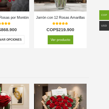
COP
l Rosas por Montón
Jarrón con 12 Rosas Amarillas
Caja de
USD
0
out of 5
5.00
out of 5
$
868.900
COP$
219.900
C
Ver producto
NAR OPCIONES