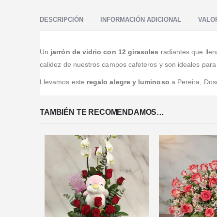
y atención al público. La recomiendo con mucho gusto.
Muy lindos los productos y muy muy cumplidos.
Excelente servicio
DESCRIPCIÓN
INFORMACIÓN ADICIONAL
VALOR
Un
jarrón de vidrio con 12 girasoles
radiantes que llen
calidez de nuestros campos cafeteros y son ideales para
Llevamos este
regalo alegre y luminoso
a Pereira, Dos
TAMBIÉN TE RECOMENDAMOS…