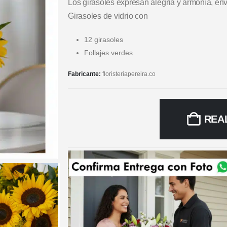
Los girasoles expresan alegría y armonía, env
Girasoles de vidrio con
12 girasoles
Follajes verdes
Fabricante:
floristeriapereira.co
REA