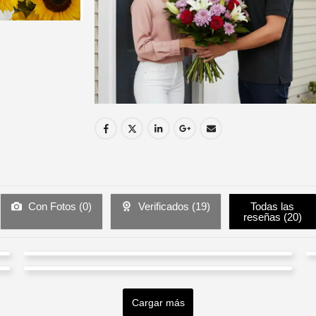
Con Fotos (
0
)
Verificados (
19
)
Todas las
reseñas (
20
)
cristina neira
Andrés Zorrilla
Valorado en
5
de 5
Excelente cumplimiento y calidad en la entrega
Cargar más
Valorado en
5
de 5