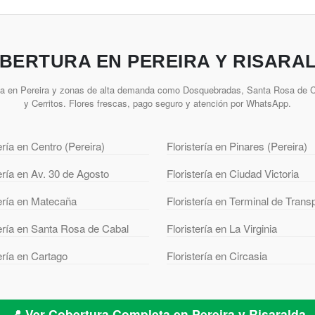
BERTURA EN PEREIRA Y RISARA
ía en Pereira y zonas de alta demanda como Dosquebradas, Santa Rosa de Ca
y Cerritos. Flores frescas, pago seguro y atención por WhatsApp.
ería en Centro (Pereira)
Floristería en Pinares (Pereira)
tería en Av. 30 de Agosto
Floristería en Ciudad Victoria
tería en Matecaña
Floristería en Terminal de Trans
tería en Santa Rosa de Cabal
Floristería en La Virginia
tería en Cartago
Floristería en Circasia
📍 Ver Cobertura Completa en Pereira y Risaralda