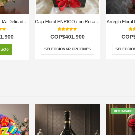
Arreglo Floral EMILIA: Delicadeza en 30 Rosas Blush Frescas 💐
Caja Floral ENRICO con Rosas, Vino y Chocolates 🍷
Arreglo Flora
 of 5
5.00
out of 5
5.0
1.900
COP$
401.900
COP
ducto
SELECCIONAR OPCIONES
SELECCIO
DESTACADO