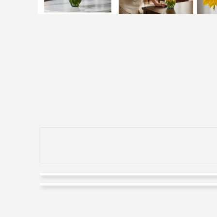
Juan Pablo Aldana Peña
Porfirio Clemente de Jesus
Valorado en
5
de 5
Estoy muy satisfecha de su profesinismo, cumplimiento
Valorado en
5
de 5