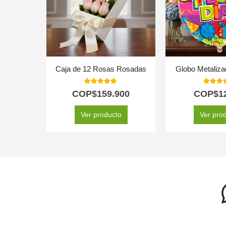
Caja de 12 Rosas Rosadas
Globo Metaliza
5.00
out of 5
5.00
out
COP$
159.900
COP$
1
Ver producto
Ver pro