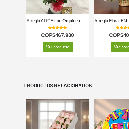
Arreglo ALICE con Orquídea Majestuosa, Rosas Rojas y Peluche ⚜️
5.00
out of 5
5.00
out
COP$
467.900
COP$
40
Ver producto
Ver pro
PRODUCTOS RELACIONADOS