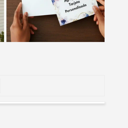
Nayibhe Perez
Valorado en
5
de 5
Nadie como ellos super recomendados desde georgia