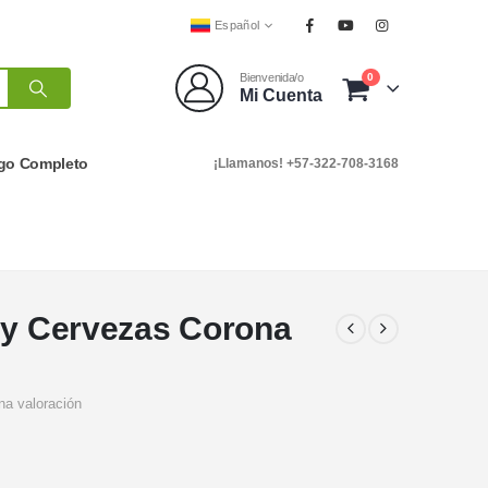
Español
0
Bienvenida/o
Mi Cuenta
go Completo
¡Llamanos! +57-322-708-3168
 y Cervezas Corona
na valoración