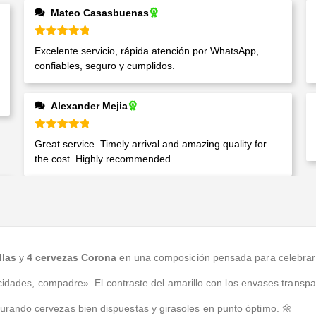
Mateo Casasbuenas
Valorado en
5
de 5
Excelente servicio, rápida atención por WhatsApp,
confiables, seguro y cumplidos.
Alexander Mejia
Valorado en
5
de 5
Great service. Timely arrival and amazing quality for
the cost. Highly recommended
llas
y
4 cervezas Corona
en una composición pensada para celebrar 
cidades, compadre». El contraste del amarillo con los envases transpar
urando cervezas bien dispuestas y girasoles en punto óptimo. 🌼