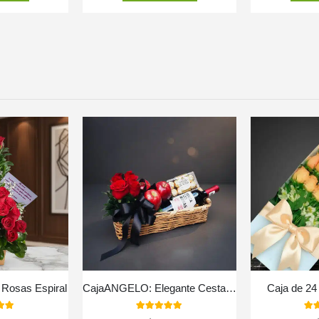
n Rosas Espiral
CajaANGELO: Elegante Cesta con Rosas Rojas, Vino y Chocolates 🍷
Caja de 2
 of 5
5.00
out of 5
5.0