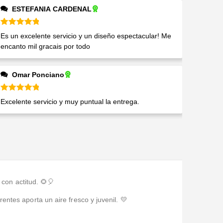
ESTEFANIA CARDENAL
Valorado en
5
de 5
Es un excelente servicio y un diseño espectacular! Me
encanto mil gracais por todo
Omar Ponciano
Valorado en
5
de 5
Excelente servicio y muy puntual la entrega.
con actitud. 🌻🎈
entes aporta un aire fresco y juvenil. 💛