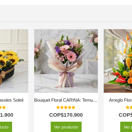
asoles Soleil
Bouquet Floral CARINA: Ternura en Gerberas y Astromelias Rosadas 💖
Arreglo Flor
 of 5
5.00
out of 5
5.0
1.900
COP$
170.900
COP
ducto
Ver producto
Ver 