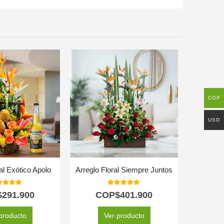
COP
USD
al Exótico Apolo
Arreglo Floral Siempre Juntos
0
out of 5
5.00
out of 5
$
291.900
COP$
401.900
C
producto
Ver producto