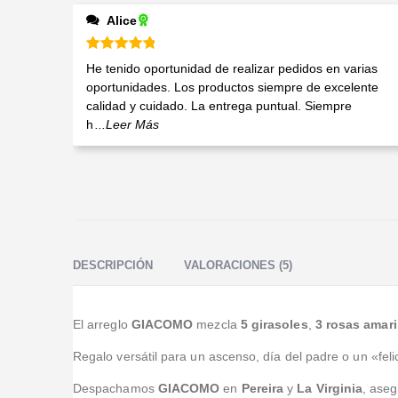
Alice
Valorado en
5
de 5
He tenido oportunidad de realizar pedidos en varias
oportunidades. Los productos siempre de excelente
calidad y cuidado. La entrega puntual. Siempre
h
...Leer Más
DESCRIPCIÓN
VALORACIONES (5)
El arreglo
GIACOMO
mezcla
5 girasoles
,
3 rosas amari
Regalo versátil para un ascenso, día del padre o un «feli
Despachamos
GIACOMO
en
Pereira
y
La Virginia
, aseg