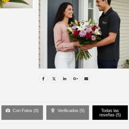
Con Fotos (
0
)
Verificados (
5
)
Todas las
reseñas (
5
)