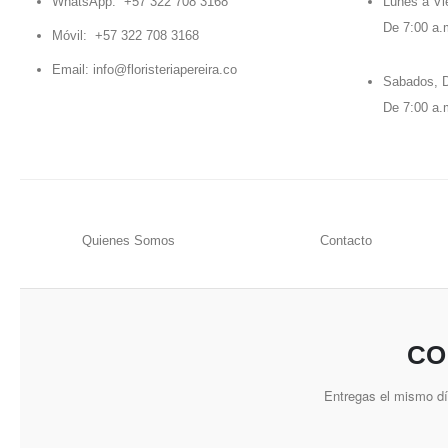
WhatsApp:
+57 322 708 3168
Lunes a Vi
De 7:00 a.
Móvil:
+57 322 708 3168
Email:
info@floristeriapereira.co
Sabados, D
De 7:00 a.
Quienes Somos
Contacto
CO
Entregas el mismo d