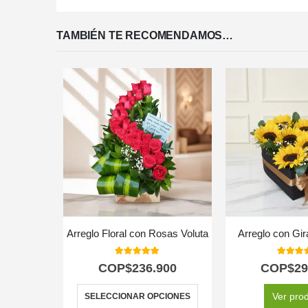
TAMBIÉN TE RECOMENDAMOS…
Arreglo Floral con Rosas Voluta
Arreglo con Gir
5.00
out of 5
5.00
out
COP$
236.900
COP$
29
Ver pro
SELECCIONAR OPCIONES