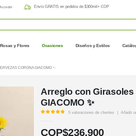
Envío GRATIS en pedidos de $300mil+ COP
Acceder
Rosas y Flores
Ocasiones
Diseños y Estilos
Catálo
CERVEZAS CORONA GIACOMO ✨
Arreglo con Girasoles
GIACOMO ✨
5
valoraciones de clientes
|
Añadir u
5.00
out of 5
COP$
236.900