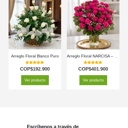
Arreglo Floral Blanco Puro
Arreglo Floral NARCISA – Pasión en 36 Rosas Fucsia 💖
5.00
out of 5
5.00
out of 5
COP$
192.900
COP$
401.900
Ver producto
Ver producto
Escríbenos a través de