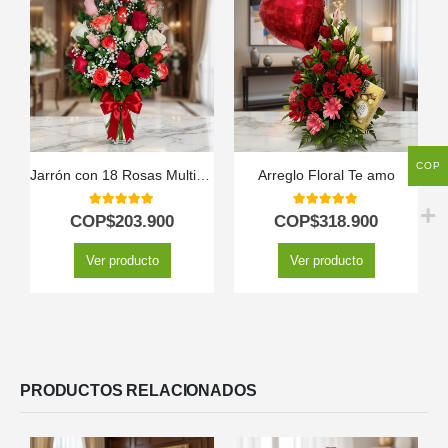
COP
Jarrón con 18 Rosas Multicolor
Arreglo Floral Te amo
5.00
out of 5
5.00
out of 5
COP$
203.900
COP$
318.900
Ver producto
Ver producto
PRODUCTOS RELACIONADOS