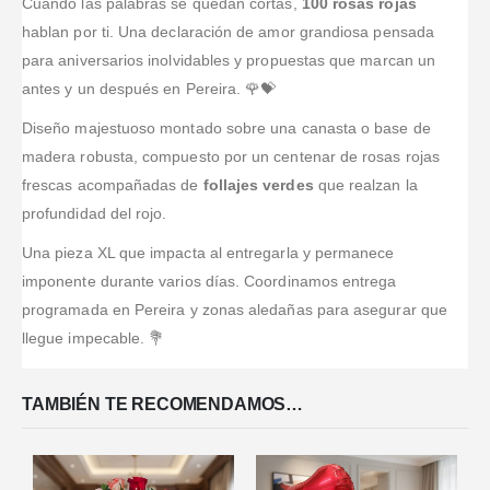
extremadamente
la Floristería
Cuando las palabras se quedan cortas,
100 rosas rojas
trabajos.
alta calidad.
muy
profesional,
en Pereira,
hablan por ti. Una declaración de amor grandiosa pensada
Compré
cumplidos.
atentos y
excelente
para aniversarios inolvidables y propuestas que marcan un
desde fuera
rápidos. Las
trabajo y el
antes y un después en Pereira. 🌹💝
del país por
girasoles que
servicio fue
Internet. Estoy
compre como
super rápido.
Diseño majestuoso montado sobre una canasta o base de
muy
regalo eran
Mi mami
madera robusta, compuesto por un centenar de rosas rojas
satisfecho y lo
tan hermosas
quedó muy
recomiendo al
frescas acompañadas de
follajes verdes
que realzan la
y a mi novia
contenta!!!
100 la
les encantó!
profundidad del rojo.
re
...Leer Más
Una pieza XL que impacta al entregarla y permanece
imponente durante varios días. Coordinamos entrega
programada en Pereira y zonas aledañas para asegurar que
llegue impecable. 💐
TAMBIÉN TE RECOMENDAMOS…