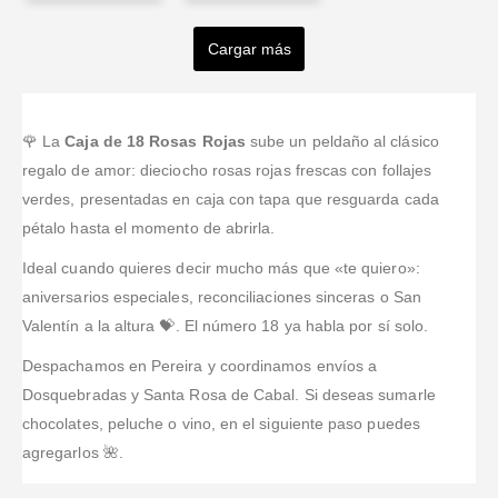
Felipe
Manuel
Baron
Antonio
Ordoñez.
Quijano
Rosendo
Turizo
Cargar más
Valorado en
5
de 5
Valorado en
5
de 
Casallas
Muy
Wow,
Valorado en
5
de 5
Valorado en
5
de 5
cumplidos!
lo único que
excellent
quintero
Los mejores!!!
tengo son
service,
elogios;
flowers are
Valorado en
5
de 5
🌹 La
Caja de 18 Rosas Rojas
sube un peldaño al clásico
He tenido
puntualidad
beautiful and
oportunidad
regalo de amor: dieciocho rosas rojas frescas con follajes
en la entrega
fresh, I
de realizar
verdes, presentadas en caja con tapa que resguarda cada
y los arreglos
ordered from
pedidos en
pétalo hasta el momento de abrirla.
de lujo.
USA, easy,
varias
quick and fair
oportunidades.
Ideal cuando quieres decir mucho más que «te quiero»:
price. Thanks
Los productos
aniversarios especiales, reconciliaciones sinceras o San
Daniel, you
siempre de
are the best.
Valentín a la altura 💝. El número 18 ya habla por sí solo.
excelente
Super
calidad y
Despachamos en Pereira y coordinamos envíos a
recomm
...Leer
cuidado. La
Más
Dosquebradas y Santa Rosa de Cabal. Si deseas sumarle
entrega
chocolates, peluche o vino, en el siguiente paso puedes
puntual.
Siempre
agregarlos 🌺.
h
...Leer Más