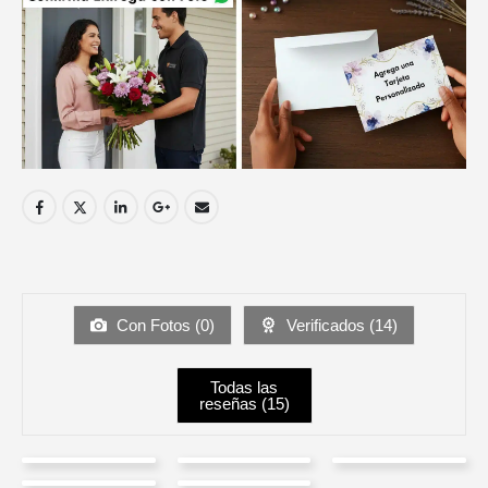
Con Fotos (
0
)
Verificados (
14
)
Todas las
reseñas (
15
)
Maria
Luis
Anita