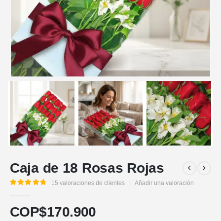
Caja de 18 Rosas Rojas
15
valoraciones de clientes
|
Añadir una valoración
5.00
out of 5
COP$
170.900