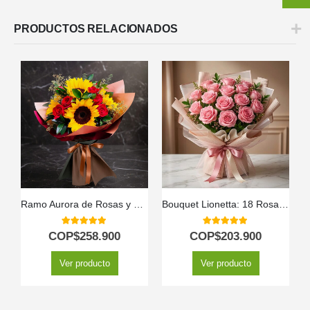
PRODUCTOS RELACIONADOS
Ramo Aurora de Rosas y Girasoles | Ilumina el Día con Amor 💖
Bouquet Lionetta: 18 Rosas Rosadas para Ocasiones Especiales 🌹
5.00
out of 5
5.00
out of 5
COP$
258.900
COP$
203.900
Ver producto
Ver producto