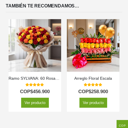
TAMBIÉN TE RECOMENDAMOS…
Ramo SYLVANA: 60 Rosas Vibrantes en Tonos de Fuego 🌹
Arreglo Floral Escala
5.00
out of 5
5.00
out of 5
COP$
456.900
COP$
258.900
Ver producto
Ver producto
COP