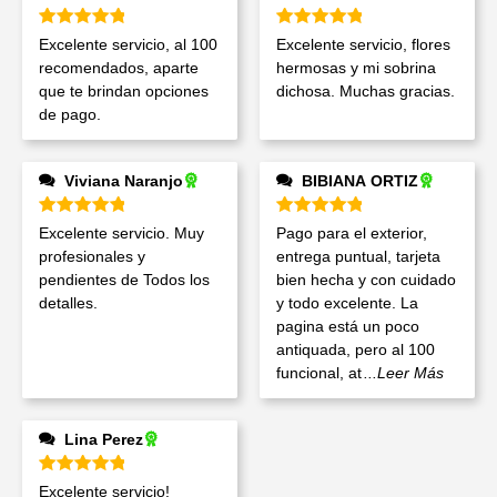
Valorado en
5
de 5
Valorado en
5
de 5
Excelente servicio, al 100
Excelente servicio, flores
recomendados, aparte
hermosas y mi sobrina
que te brindan opciones
dichosa. Muchas gracias.
de pago.
Viviana Naranjo
BIBIANA ORTIZ
Valorado en
5
de 5
Valorado en
5
de 5
Excelente servicio. Muy
Pago para el exterior,
profesionales y
entrega puntual, tarjeta
pendientes de Todos los
bien hecha y con cuidado
detalles.
y todo excelente. La
pagina está un poco
antiquada, pero al 100
funcional, at
...Leer Más
Lina Perez
Valorado en
5
de 5
Excelente servicio!