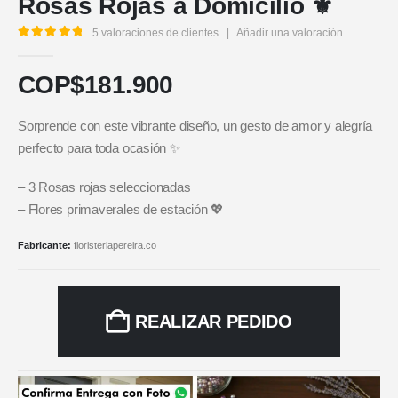
Rosas Rojas a Domicilio ⚜️
5
valoraciones de clientes
|
Añadir una valoración
5.00
out of 5
COP$
181.900
Sorprende con este vibrante diseño, un gesto de amor y alegría
perfecto para toda ocasión ✨
– 3 Rosas rojas seleccionadas
– Flores primaverales de estación 💖
Fabricante:
floristeriapereira.co
REALIZAR PEDIDO