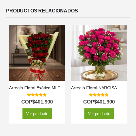
PRODUCTOS RELACIONADOS
Arreglo Floral Exótico Mi Flechazo
Arreglo Floral NARCISA – Pasión en 36 Rosas Fucsia 💖
5.00
out of 5
5.00
out of 5
COP$
401.900
COP$
401.900
Ver producto
Ver producto