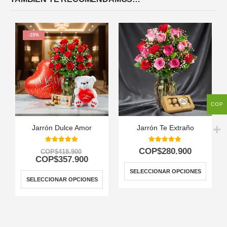
-15%
COP
Jarrón Dulce Amor
Jarrón Te Extraño
5.00
out of 5
5.00
out of 5
COP$
280.900
COP$
418.900
COP$
357.900
SELECCIONAR OPCIONES
SELECCIONAR OPCIONES