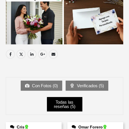
Con Fotos (
0
)
Verificados (
5
)
Todas las
reseñas (
5
)
Cris
Omar Forero