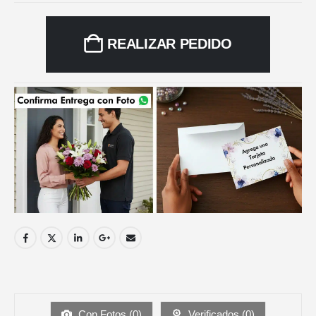
REALIZAR PEDIDO
Con Fotos (
0
)
Verificados (
0
)