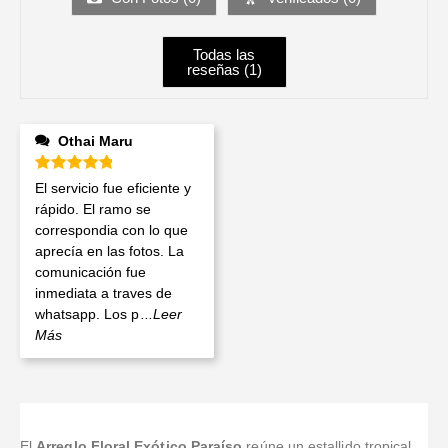
Todas las
reseñas (
1
)
Othai Maru
Valorado en
5
de 5
El servicio fue eficiente y
rápido. El ramo se
correspondia con lo que
aprecía en las fotos. La
comunicación fue
inmediata a traves de
whatsapp. Los p
...Leer
Más
El
Arreglo Floral Exótico Paraíso
reúne un estallido tropical