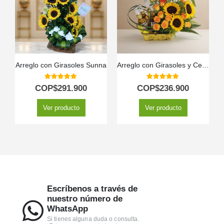
Arreglo con Girasoles Sunna
Arreglo con Girasoles y Cervezas Corona GIACOMO ✨
5.00
out of 5
5.00
out of 5
COP$
291.900
COP$
236.900
Ver producto
Ver producto
Escríbenos a través de
nuestro número de
WhatsApp
Si tienes alguna duda o consulta.