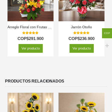
Arreglo Floral con Frutas Quitana
Jarrón Otoño
C
COP
5.00
out of 5
5.00
out of 5
COP$
291.900
COP$
236.900
Ver producto
Ver producto
PRODUCTOS RELACIONADOS