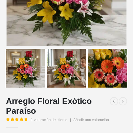
Arreglo Floral Exótico
Paraíso
1
valoración de cliente
|
Añadir una valoración
5.00
out of 5