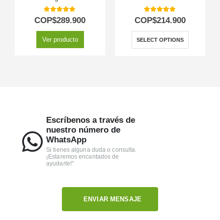
5.00
out of 5
5.00
out of 5
COP$
289.900
COP$
214.900
Ver producto
SELECT OPTIONS
Escríbenos a través de
nuestro número de
WhatsApp
Si tienes alguna duda o consulta.
¡Estaremos encantados de
ayudarte!"
ENVIAR MENSAJE