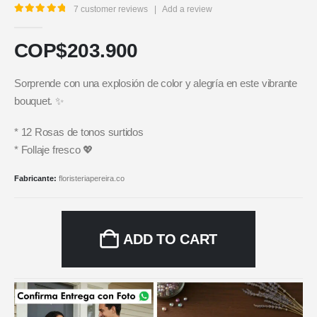
7
customer reviews
|
Add a review
5.00
out of 5
COP$
203.900
Sorprende con una explosión de color y alegría en este vibrante
bouquet. ✨
* 12 Rosas de tonos surtidos
* Follaje fresco 💖
Fabricante:
floristeriapereira.co
ADD TO CART