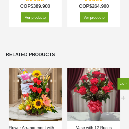
5.00
out of 5
5.00
out of 5
COP$
389.900
COP$
264.900
Ver producto
Ver producto
RELATED PRODUCTS
COP
Flower Arrangement with Kiwano Fruits
Vase with 12 Roses