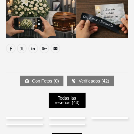
Con Fotos (
0
)
Verificados (
42
)
Todas las
reseñas (
43
)
KRISTY
Natalia
Martha
Thomas
Juliana
DACHIARDI
Acero
GomeZ