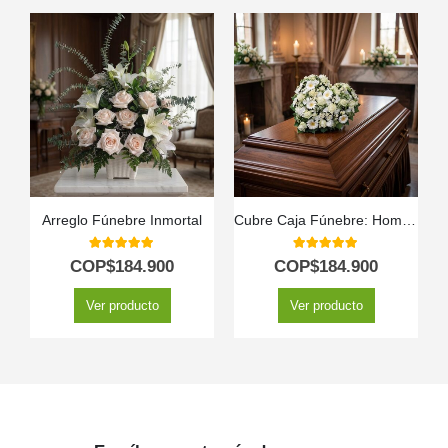
Arreglo Fúnebre Inmortal
Cubre Caja Fúnebre: Homenaje Floral para Antonio 🕊️
5.00
out of 5
5.00
out of 5
COP$
184.900
COP$
184.900
Ver producto
Ver producto