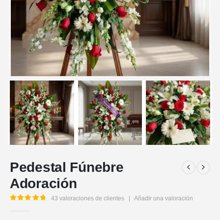
Pedestal Fúnebre
Adoración
43
valoraciones de clientes
|
Añadir una valoración
5.00
out of 5