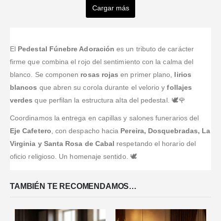
GRONDIN
Peña
Cargar más
Valorado en
5
de 5
Valorado en
5
de 5
Valorado en
5
de 
Torres
Súper
Quiero
Excelente
Valorado en
5
de 5
Recomendado,
The flowers
felicitarlos por
producto.
Valorado en
5
de 5
la calidad de
were
tan magnífico
Atención
Gracias , una
las flores, la
beautiful, they
servicio.
eficaz y
muy buena
El
Pedestal Fúnebre Adoración
es un tributo de carácter
entrega y
were
Rápido,
oportuna
calidad ,
firme que combina el rojo del sentimiento con la calma del
sobre todo
delivered as
seguro,
entrega
llegaron a
blanco. Se componen
rosas rojas
en primer plano,
lirios
verdaderamente
promised and
confiable y de
tiempo al
blancos
que abren su corola durante el velorio y
follajes
es el producto
the
muy buena
punto que lo
que se ve en
comunicación
calidad. Se
verdes
que perfilan la estructura alta del pedestal. 🕊️🌹
pedí, la
las fotos.
and care
logró el
calidad y
Coordinamos la entrega en capillas y salones funerarios del
received was
objetivo que
dedicación se
excellent. One
buscaba:
Eje Cafetero
, con despacho hacia
Pereira, Dosquebradas, La
ve en el
hundred
Hacer feliz a
trabajo
Virginia y Santa Rosa de Cabal
respetando el horario del
percent
mi S
...Leer
recomiendo
oficio religioso. Un homenaje sentido. 🕊️
satisfied. Las
Más
mucho esta
...Leer Más
floristerí
...Leer
Más
TAMBIÉN TE RECOMENDAMOS…