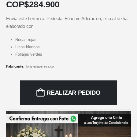
COP$
284.900
Envía este hermoso Pedestal Fúnebre Adoración, el cual se ha
elaborado con
Rosas rojas
Lirios blancos
Follajes verdes
Fabricante:
floristeriapereira.co
REALIZAR PEDIDO