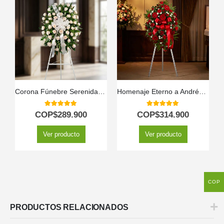
Corona Fúnebre Serenidad: Honrando a Adrian 🤍
Homenaje Eterno a Andrés: Pedestal Fúnebre Personalizado 🕊️
5.00
out of 5
5.00
out of 5
COP$
289.900
COP$
314.900
Ver producto
Ver producto
COP
PRODUCTOS RELACIONADOS