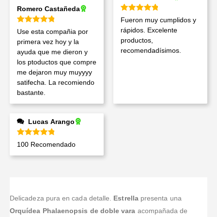
Romero Castañeda
Valorado en
5
de 5
Fueron muy cumplidos y
Valorado en
5
de 5
rápidos. Excelente
Use esta compañia por
productos,
primera vez hoy y la
recomendadísimos.
ayuda que me dieron y
los ptoductos que compre
me dejaron muy muyyyy
satifecha. La recomiendo
bastante.
Lucas Arango
Valorado en
5
de 5
100 Recomendado
Delicadeza pura en cada detalle.
Estrella
presenta una
Orquídea Phalaenopsis de doble vara
acompañada de