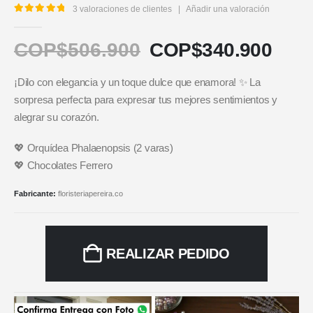
3
valoraciones de clientes
|
Añadir una valoración
5.00
out of 5
COP$
506.900
COP$
340.900
¡Dilo con elegancia y un toque dulce que enamora! ✨ La
sorpresa perfecta para expresar tus mejores sentimientos y
alegrar su corazón.
💖 Orquídea Phalaenopsis (2 varas)
💖 Chocolates Ferrero
Fabricante:
floristeriapereira.co
REALIZAR PEDIDO