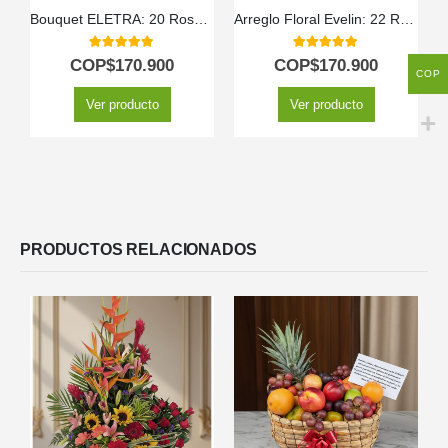
Bouquet ELETRA: 20 Rosas Rojas y Rosadas para Expresar tu Amor 🌹
Arreglo Floral Evelin: 22 Rosas en Tonos Blancos y Rosados 🌿
5.00
out of 5
5.00
out of 5
COP$
170.900
COP$
170.900
COP
Ver producto
Ver producto
PRODUCTOS RELACIONADOS