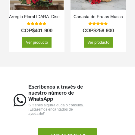
Arreglo Floral IDARA: Diseño Exclusivo con Rosas y Flores Exóticas ⚜️
Canasta de Frutas Musca
5.00
out of 5
5.00
out of 5
COP$
401.900
COP$
258.900
Ver producto
Ver producto
Escríbenos a través de
nuestro número de
WhatsApp
Si tienes alguna duda o consulta.
¡Estaremos encantados de
ayudarte!"