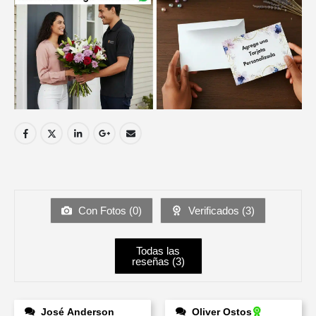
Con Fotos (
0
)
Verificados (
3
)
Todas las
reseñas (
3
)
José Anderson
Oliver Ostos