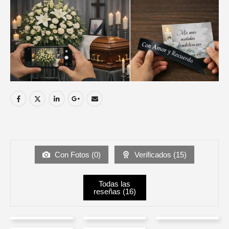
Con Fotos (
0
)
Verificados (
15
)
Todas las
reseñas (
16
)
Luis
Carlos
PAOLA