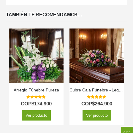
TAMBIÉN TE RECOMENDAMOS…
Arreglo Fúnebre Pureza
Cubre Caja Fúnebre «Legado Sereno de Ivon» 🕊️
5.00
out of 5
5.00
out of 5
COP$
174.900
COP$
264.900
Ver producto
Ver producto
COP