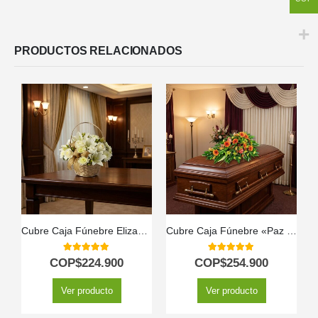
PRODUCTOS RELACIONADOS
Cubre Caja Fúnebre Elizabeth: Un Homenaje Floral de Respeto 🕊️
Cubre Caja Fúnebre «Paz Eterna» para el Último Adiós a Jair 🕊️
5.00
out of 5
5.00
out of 5
COP$
224.900
COP$
254.900
Ver producto
Ver producto