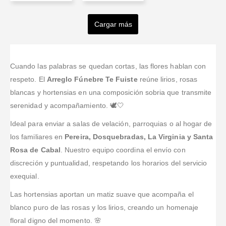
Jenny
VALERIA
Enrique
Eduardo
ANDREA
Lizette
VELEZ
Méndez
Barrera
ROA GARCIA
Cargar más
Orjuela
Valorado en
5
de 5
Valorado en
5
de 5
Valorado en
5
de 5
Valorado en
5
de 
Excelente
La mejor
Excelentes
Excelente la
Valorado en
5
de 5
servicio.
floristeria en
Excelente
portafolio,
atención, la
Nosotros no
colombia
servicio, hay
servicio,
disponibilidad
Cuando las palabras se quedan cortas, las flores hablan con
vivimos en
flores muy
atención
y la agilidad
respeto. El
Arreglo Fúnebre Te Fuiste
reúne lirios, rosas
Colombia y
bonitas y
pronta y
de la persona
blancas y hortensias en una composición sobria que transmite
contactamos
frecas
oportuna,
encargada.
serenidad y acompañamiento. 🕊️🤍
vía internet. El
trabajo con
Quedo
arreglo floral
amor y
hermosa la
Ideal para enviar a salas de velación, parroquias o al hogar de
es tal y como
dedicación;
ofrenda.
los familiares en
Pereira, Dosquebradas, La Virginia y Santa
aparece en la
entrega justo
Muchas
web, llegó al
Rosa de Cabal
. Nuestro equipo coordina el envío con
a tiempo y en
gracias.
día
tiempo récord.
discreción y puntualidad, respetando los horarios del servicio
siguie
...Leer
Ampliamente
exequial.
Más
rec
...Leer
Más
Las hortensias aportan un matiz suave que acompaña el
blanco puro de las rosas y los lirios, creando un homenaje
floral digno del momento. 🌸