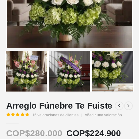
Arreglo Fúnebre Te Fuiste
16
valoraciones de clientes
|
Añadir una valoración
5.00
out of 5
COP$
280.000
COP$
224.900