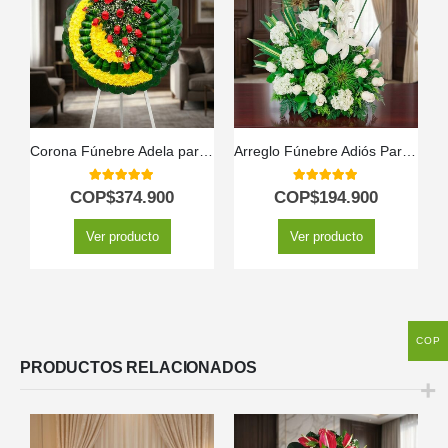
Corona Fúnebre Adela para Tanatorio y Condolencias 🕊️
Arreglo Fúnebre Adiós Para Siempre
5.00
out of 5
5.00
out of 5
COP$
374.900
COP$
194.900
Ver producto
Ver producto
COP
PRODUCTOS RELACIONADOS