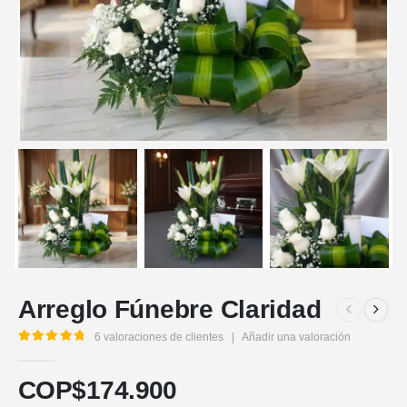
Arreglo Fúnebre Claridad
6
valoraciones de clientes
|
Añadir una valoración
5.00
out of 5
COP$
174.900