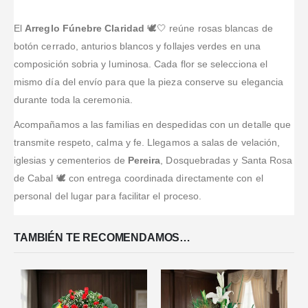
Valorado en
5
de 5
calidad
arreglo y muy
Puntuales.
Valorado en
5
de 
El servicio y la
Encargué un
cumplidos
Hacen
calidad de los
El
Arreglo Fúnebre Claridad
🕊️🤍 reúne rosas blancas de
ramo de
seguimiento
productos que
girasoles y
botón cerrado, anturios blancos y follajes verdes en una
enviándole a
manejan son
llegaron
composición sobria y luminosa. Cada flor se selecciona el
uno foto del
excelentes.
perfectos.
mismo día del envío para que la pieza conserve su elegancia
arreglo
Recomendados
Estoy
terminado y
durante toda la ceremonia.
al al 100 y
increíblemente
una vez
sobre todo su
contenta y mi
Acompañamos a las familias en despedidas con un detalle que
entregado
puntualidad y
pareja
también! Lo
transmite respeto, calma y fe. Llegamos a salas de velación,
con el amor
también.
único fue que
que hacen las
iglesias y cementerios de
Pereira
, Dosquebradas y Santa Rosa
no pu
...Leer
c
...Leer Más
de Cabal 🕊️ con entrega coordinada directamente con el
Más
personal del lugar para facilitar el proceso.
TAMBIÉN TE RECOMENDAMOS…