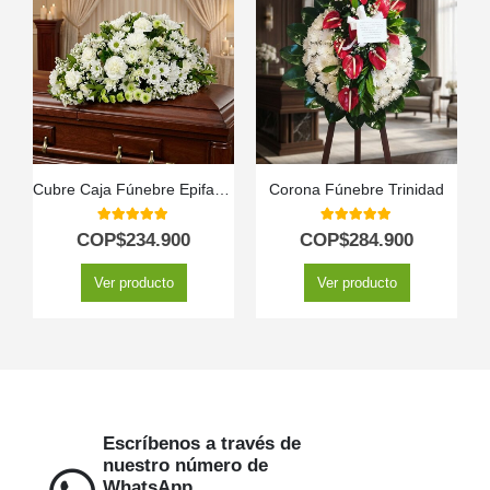
Cubre Caja Fúnebre Epifania: Un Homenaje de Distinción y Serenidad 🕊️
Corona Fúnebre Trinidad
5.00
out of 5
5.00
out of 5
COP$
234.900
COP$
284.900
Ver producto
Ver producto
Escríbenos a través de
nuestro número de
WhatsApp