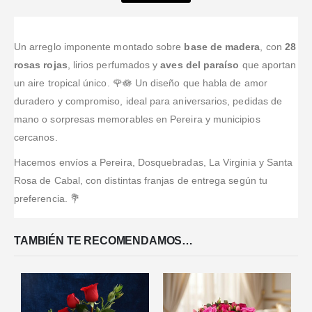
Valorado en
5
de 5
Valorado en
5
de 5
Valorado en
5
de 
atención,
REPITO!
servicio, vi un
Los contacte
Excelente
aunque fue
Están atentos
arreglos
en la tarde y
servicio, los
todo por
desde el
florales en la
sin ningún
recomiendo.
Un arreglo imponente montado sobre
base de madera
, con
28
internet,
primer
página web,
problema
rosas rojas
, lirios perfumados y
aves del paraíso
que aportan
comunicación
instante,
les escribí al
llevaron las
un aire tropical único. 🌹🪷 Un diseño que habla de amor
fluida y
desde antes
WhatsApp,
flores,
duradero y compromiso, ideal para aniversarios, pedidas de
cercana, muy
de realizar el
super atentos,
realmente me
cumplidos y lo
pedido para
transferí por
gusto mucho
mano o sorpresas memorables en Pereira y municipios
que llegó tal
asegurarte de
Bancolombia
el arreglo y el
cercanos.
como la foto
que todo irá
y en media
servicio.
que publican
bien, como el
hora te
...Leer
Hacemos envíos a Pereira, Dosquebradas, La Virginia y Santa
en su
pago y la
Más
Rosa de Cabal, con distintas franjas de entrega según tu
web,
solicitud
...Leer
preferencia. 💐
Más
de
...Leer Más
TAMBIÉN TE RECOMENDAMOS…