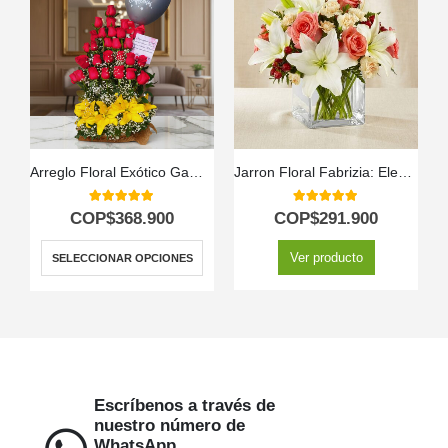
Arreglo Floral Exótico Gamma
Jarron Floral Fabrizia: Elegancia en Rosas Rosadas y Lirios 🤍
5.00
out of 5
5.00
out of 5
COP$
368.900
COP$
291.900
Ver producto
SELECCIONAR OPCIONES
Escríbenos a través de
nuestro número de
WhatsApp