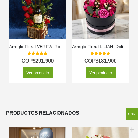
Arreglo Floral VERITA: Rosas Rojas y Vino para un Regalo Apasionado 🌹
Arreglo Floral LILIAN: Delicada Caja con Rosas Lila y Rojas 🤍
5.00
out of 5
5.00
out of 5
COP$
291.900
COP$
181.900
Ver producto
Ver producto
PRODUCTOS RELACIONADOS
COP