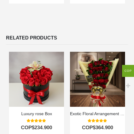
RELATED PRODUCTS
COP
Luxury rose Box
Exotic Floral Arrangement My Crush
5.00
out of 5
5.00
out of 5
COP$
234.900
COP$
364.900