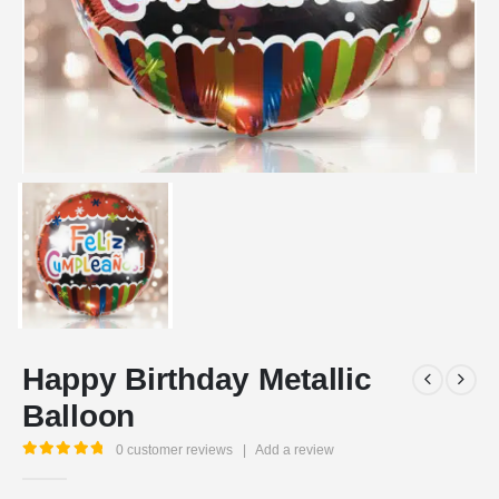
Happy Birthday Metallic
Balloon
0
customer reviews
|
Add a review
5.00
out of 5