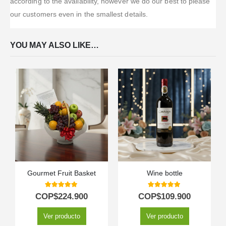
according to the availability, however we do our best to please
our customers even in the smallest details.
YOU MAY ALSO LIKE…
Gourmet Fruit Basket
Wine bottle
5.00
out of 5
5.00
out of 5
COP$
224.900
COP$
109.900
Ver producto
Ver producto