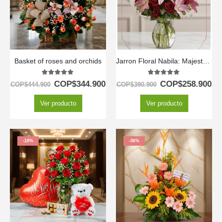
Basket of roses and orchids
Jarron Floral Nabila: Majestuoso Ramo de 24 Rosas y Lirios Rosados ⚜️
5.00
out of 5
5.00
out of 5
COP$
344.900
COP$
258.900
COP$
444.900
COP$
390.900
Ver producto
Ver producto
-10%
-36%