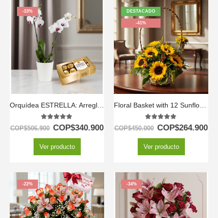
-33%
DESTACADO
-41%
Orquídea ESTRELLA: Arreglo de Doble Vara con Chocolates ✨
Floral Basket with 12 Sunflowers
5.00
out of 5
5.00
out of 5
COP$
340.900
COP$
264.900
COP$
506.900
COP$
450.000
Ver producto
Ver producto
-22%
-34%