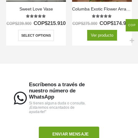
Sweet Love Vase
Columba Exotic Flower Arrangement
5.00
out of 5
5.00
out of 5
COP$
215.910
COP$
174.900
COP$
239.900
COP$
275.000
COP
Ver producto
SELECT OPTIONS
Escríbenos a través de
nuestro número de
WhatsApp
Si tienes alguna duda o consulta.
¡Estaremos encantados de
ayudarte!"
ENVIAR MENSAJE