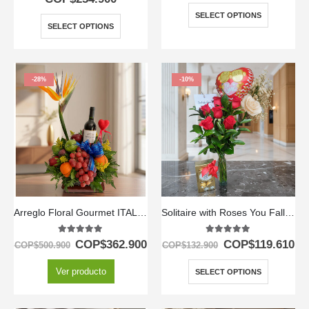
SELECT OPTIONS
SELECT OPTIONS
-28%
-10%
Arreglo Floral Gourmet ITALINA con Vino y Frutas Exóticas 🍷
Solitaire with Roses You Fall in Love
5.00
out of 5
5.00
out of 5
COP$
362.900
COP$
119.610
COP$
500.900
COP$
132.900
Ver producto
SELECT OPTIONS