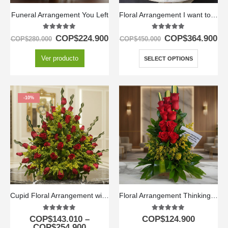
Funeral Arrangement You Left
Floral Arrangement I want to love you
5.00
out of 5
5.00
out of 5
COP$
224.900
COP$
364.900
COP$
280.000
COP$
450.000
Ver producto
SELECT OPTIONS
-10%
Cupid Floral Arrangement with Roses
Floral Arrangement Thinking of You
5.00
out of 5
5.00
out of 5
COP$
143.010
–
COP$
124.900
COP$
254.900