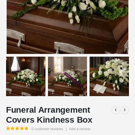
Funeral Arrangement
Covers Kindness Box
0
customer reviews
|
Add a review
5.00
out of 5