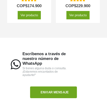
5.00
out of 5
5.00
out of 5
COP$
174.900
COP$
229.900
Ver producto
Ver producto
Escríbenos a través de
nuestro número de
WhatsApp
Si tienes alguna duda o consulta.
¡Estaremos encantados de
ayudarte!"
ENVIAR MENSAJE