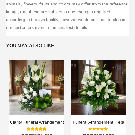
animals, flowers, fruits and colors may differ from the reference
image, and these are subject to any changes required
according to the availability, however we do our best to please
our customers even in the smallest details.
YOU MAY ALSO LIKE…
Clarity Funeral Arrangement
Funeral Arrangement Pietà
5.00
out of 5
5.00
out of 5